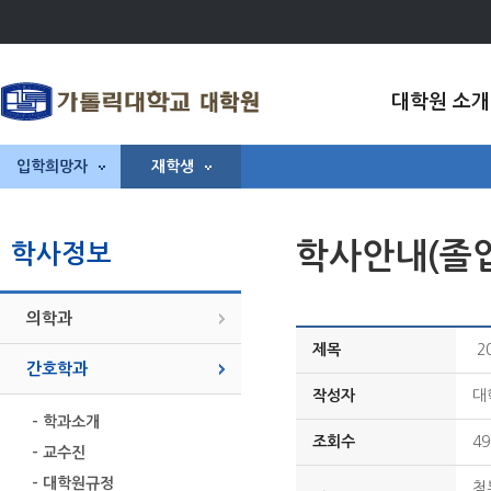
대학원 소개
입학희망자
재학생
학사안내(졸
학사정보
의학과
제목
2
간호학과
작성자
대
- 학과소개
조회수
49
- 교수진
- 대학원규정
첨