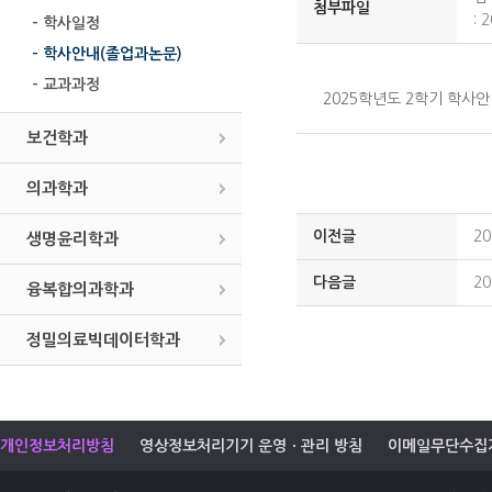
첨부파일
:
2
- 학사일정
- 학사안내(졸업과논문)
- 교과과정
2025학년도 2학기 학사
보건학과
의과학과
이전글
2
생명윤리학과
다음글
2
융복합의과학과
정밀의료빅데이터학과
개인정보처리방침
영상정보처리기기 운영ㆍ관리 방침
이메일무단수집