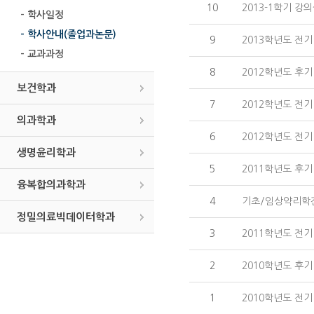
10
2013-1학기 강
- 학사일정
- 학사안내(졸업과논문)
9
2013학년도 전기
- 교과과정
8
2012학년도 후
보건학과
7
2012학년도 전기
의과학과
6
2012학년도 전
생명윤리학과
5
2011학년도 후
융복합의과학과
4
기초/임상약리학
정밀의료빅데이터학과
3
2011학년도 전
2
2010학년도 후
1
2010학년도 전