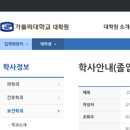
대학원 소개
입학희망자
재학생
학사안내(졸
학사정보
의학과
제목
2
간호학과
작성자
교
보건학과
조회수
45
- 학과소개
첨