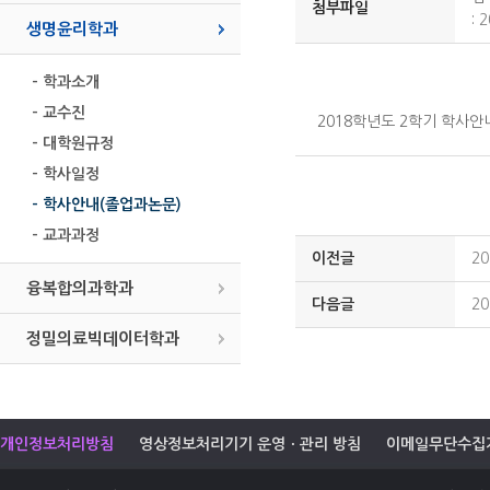
첨부파일
:
2
생명윤리학과
- 학과소개
- 교수진
2018학년도 2학기 학사안
- 대학원규정
- 학사일정
- 학사안내(졸업과논문)
- 교과과정
이전글
2
융복합의과학과
다음글
2
정밀의료빅데이터학과
개인정보처리방침
영상정보처리기기 운영ㆍ관리 방침
이메일무단수집