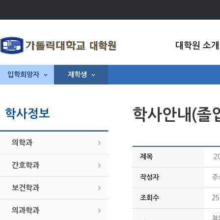
대학원 소개
입학희망자
재학생
학사안내(졸
학사정보
의학과
제목
2
간호학과
작성자
주
보건학과
조회수
25
의과학과
첨