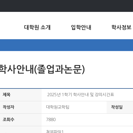
대학원 소개
입학안내
학사정보
학사안내(졸업과논문)
제목
2025년 1학기 학사안내 및 강의시간표
작성자
대학원교학팀
작성일
조회수
7880
첨부파일1