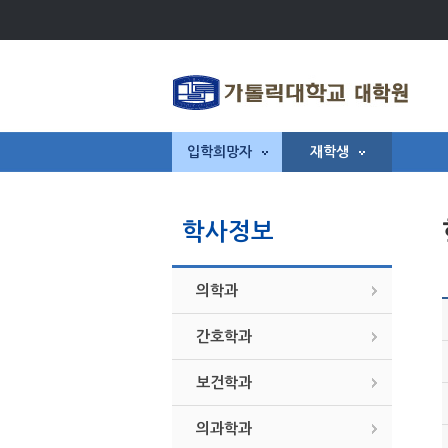
입학희망자
재학생
학사정보
의학과
간호학과
보건학과
의과학과