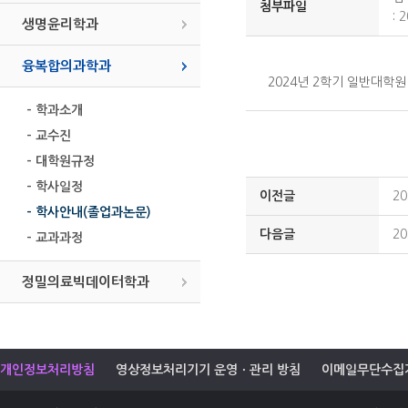
첨부파일
:
2
생명윤리학과
융복합의과학과
2024년 2학기 일반대학
- 학과소개
- 교수진
- 대학원규정
- 학사일정
이전글
2
- 학사안내(졸업과논문)
다음글
2
- 교과과정
정밀의료빅데이터학과
개인정보처리방침
영상정보처리기기 운영ㆍ관리 방침
이메일무단수집