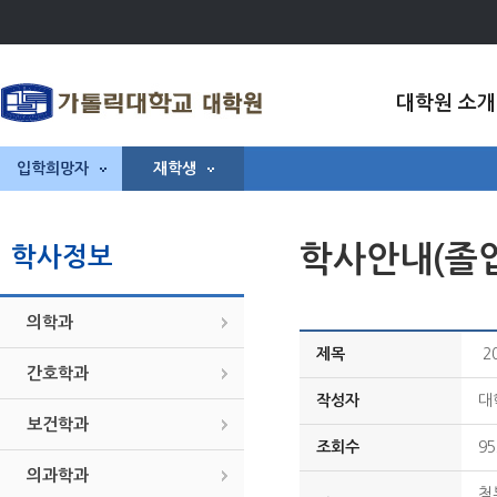
대학원 소개
입학희망자
재학생
학사안내(졸
학사정보
의학과
제목
2
간호학과
작성자
대
보건학과
조회수
95
의과학과
첨