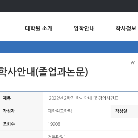
대학원 소개
입학안내
학사정보
학사안내(졸업과논문)
제목
2022년 2학기 학사안내 및 강의시간표
작성자
대학원교학팀
작성일
조회수
19908
첨부파일1