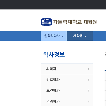
입학희망자
재학생
학사정보
의학과
간호학과
보건학과
의과학과