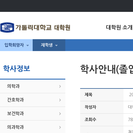
대학원 소개
입학희망자
재학생
학사안내(졸
학사정보
의학과
제목
2
간호학과
작성자
대
보건학과
조회수
78
의과학과
첨