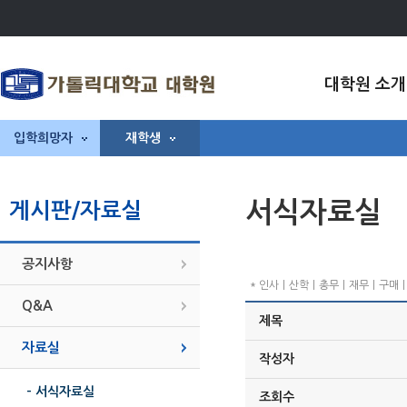
대학원 소개
입학희망자
재학생
서식자료실
게시판/자료실
공지사항
* 인사ㅣ산학ㅣ총무ㅣ재무ㅣ구매ㅣ기
Q&A
제목
자료실
작성자
- 서식자료실
조회수