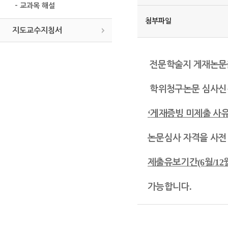
- 교과목 해설
첨부파일
지도교수지침서
전문학술지 게재논문
학위청구논문 심사신
‘
게재증빙 미제출 사
논문심사 자격을 사전
(6
/12
제출유보기간
월
.
가능합니
다