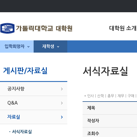
대학원 소개
입학희망자
재학생
서식자료실
게시판/자료실
공지사항
* 인사ㅣ산학ㅣ총무ㅣ재무ㅣ구매ㅣ기
Q&A
제목
자료실
작성자
- 서식자료실
조회수