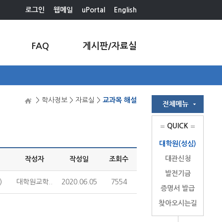
로그인
웹메일
uPortal
English
FAQ
게시판/자료실
> 학사정보 > 자료실 >
교과목 해설
QUICK
대학원(성심)
대관신청
작성자
작성일
조회수
발전기금
)
대학원교학..
2020.06.05
7554
증명서 발급
찾아오시는길