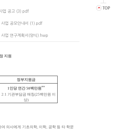
 공고 (3).pdf
사업 공모안내서 (1).pdf
 사업 연구계획서(양식).hwp
과정 지원
정부지원금
**
1인당 연간 50백만원
 2:1 기관부담금 매칭(25백만원 이
상)
 의사에게 기초의학, 이학, 공학 등 타 학문