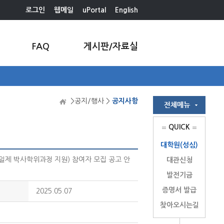
로그인
웹메일
uPortal
English
FAQ
게시판/자료실
>공지/행사 >
공지사항
QUICK
대학원(성심)
일제 박사학위과정 지원) 참여자 모집 공고 안
대관신청
발전기금
증명서 발급
2025.05.07
찾아오시는길