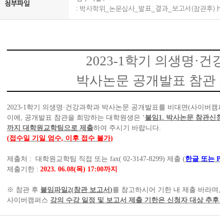
첨부파일
:
박사학위_논문심사_발표_결과_보고서(참관후).h
2023-1
학기 의생명
·
건
박사논문 공개발표 참관 
2023-1
학기 의생명
·
건강과학과 박사논문 공개발표를 비대면
(
사이버캠
이에
,
공개발표 참관을 희망하는 대학원생은
‘
붙임
1.
박사논문 참관신
까지 대학원교학팀으로 제출
하여 주시기 바랍니다
.
(
접수일 기일 엄수
,
이후 접수 불가
)
제출처
: 대학원교학팀 직접 또는 fax( 02-3147-8299) 제출 (
한글 또는 
제출기한
:
2023. 06.08(목) 17:00
까
지
※
참관 후
붙임파일2
(
참관 보고서
)
를 참고하시어 기한 내 제출 바라며
사이버캠퍼스
강의 수강 일정 및 보고서 제출 기한은 신청자 대상 추후