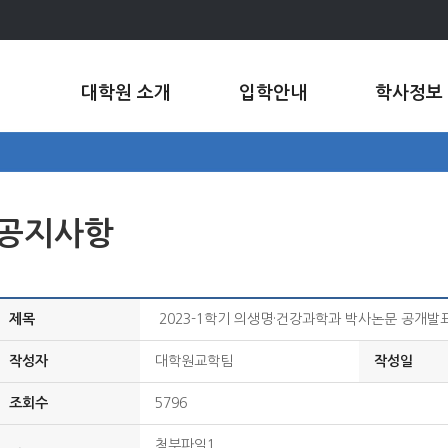
대학원 소개
입학안내
학사정보
공지사항
제목
2023-1학기 의생명·건강과학과 박사논문 공개발
작성자
대학원교학팀
작성일
조회수
5796
첨부파일1