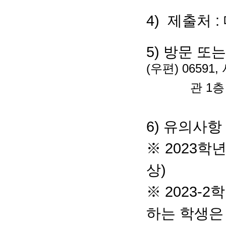
4)
제출처 
5) 방문 또
(
우편
) 06591,
관
1
층
6) 유의사항
※ 2023학
상)
※ 2023-
하는 학생은