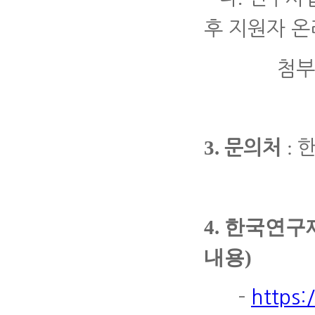
후 지원자 
첨부서류
3.
:
한
문의처
4. 한국연
내용)
-
https: