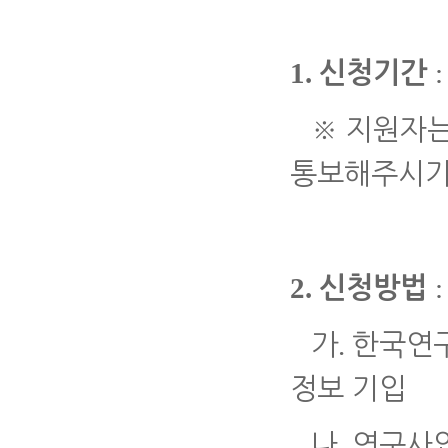
1.
:
신청기간
※
지원자
통보해주시기
2.
신청방법
.
가
한국연
정보 기입
.
나
연구사