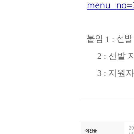
menu_no=
1 :
붙임
선발
2 :
선발 
3 :
지원자
2
이전글