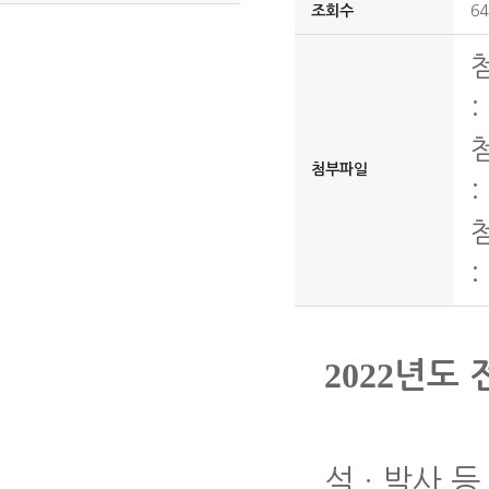
조회수
64
:
첨부파일
:
:
2022
년도 
석
ㆍ
박사 등