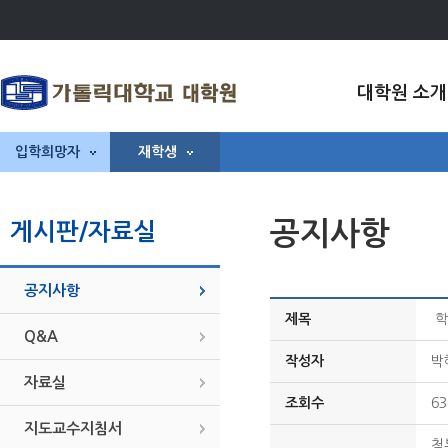
대학원 소개
입학희망자
재학생
공지사항
게시판/자료실
공지사항
제목
학
Q&A
작성자
박
자료실
조회수
63
지도교수지침서
첨