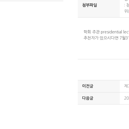
첨부파일
:
첨
위
학회 주관 presidentia
추천자가 있으시다면 7월3
이전글
제
다음글
2