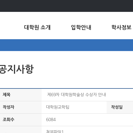
대학원 소개
입학안내
학사정보
공지사항
제목
제69차 대학원학술상 수상자 안내
작성자
대학원교학팀
작성일
조회수
6084
첨부파일1