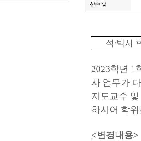
첨부파일
석
∙
박사 
2023
학년
1
사 업무가 
지도교수 및
하시어 학위
<
변경내용
>