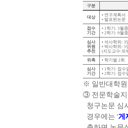
구분
•
연구계획서
대상
•
발표된논문
접수
•
1
학기
: 3
월
기간
•
2
학기
: 9
월
심사
•
석사학위
: 3
위원
•
박사학위
: 5
추천
(
지도교수
∙
외
위촉
•
학기별
2
회
심사
•
1
학기
:
접수
기간
•
2
학기
:
접수
※
일반대학원
③
전문학술지
청구논문 심
경우에는
'
게
출하면 논문