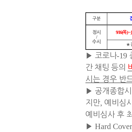
구분
9/16(
) ~
정시
목
/
수시
★
-19
▶
코
로나
간 채팅 등의
시는 경우 반
▶
공개종합시
,
지만
예비심사
예비심사 후 
Har
d Cove
▶