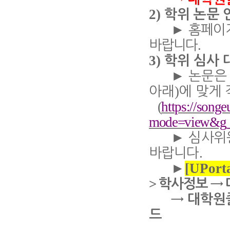
2)
학위 논문
►
홈페이
.
바랍니다
3)
학위 심사 
►
논문은
)
아래
에 맞게
(
https://songe
mode=view&g
►
심
사위
.
바랍니다
[
UPort
►
>
학사정보
→
→
대학원
드