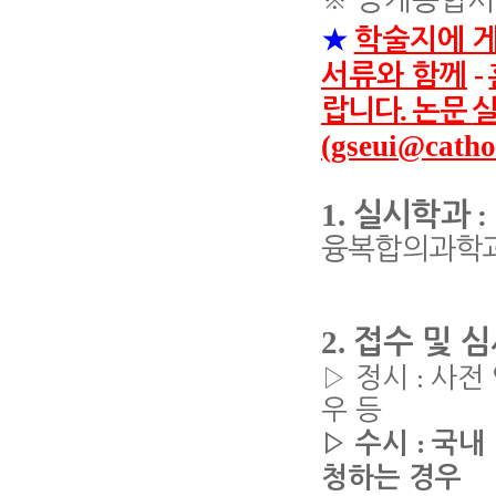
★
학술지에 게
-
서류와 함께
.
랍니다
논문
실
(gseui@cathol
1.
실시학과
:
융복합의과학
2.
접수 및 
:
▷
정시
사전
우 등
:
▷
수시
국내
청하는 경우