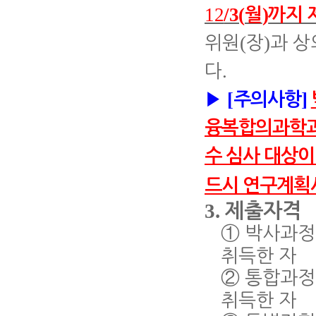
12
/3(
)
월
까지 
(
)
위원
장
과 상
.
다
[
]
▶
주의사항
융복합의과학
수 심사 대상
드시 연구계획
3.
제출자격
①
박사과정
취득한 자
②
통합과정
취득한 자