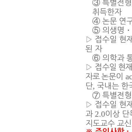
③
특별전형
취득한자
④
논문 연
⑤
의생명
▷
접수일 현
된 자
⑥
의학과 
▷
접
수일 현
a
자로
논문이
,
단
국내는 
⑦
특별전형
▷
접수일 현
2.0
과
이상 단
지도교수 교신
:
※
주의사항