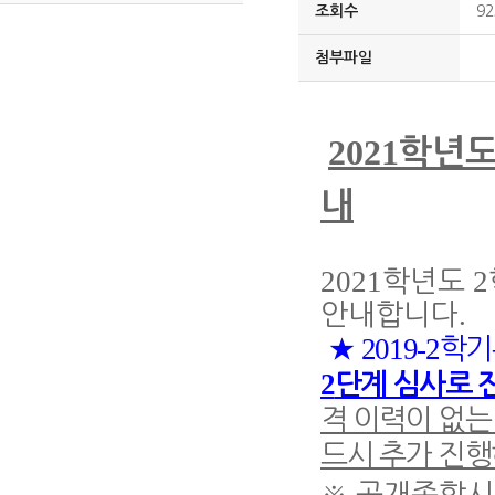
조회수
92
첨부파일
2021
학년
내
2021
2
학년도
.
안내합니다
2
019-2
★
학기
2
단계 심사로 
격 이력이 없
드시 추가 진
※
공개종합