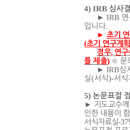
4) IRB
심사
IRB
►
연
.
입니다
►
초
기
연
(
초기 연구계
,
경우
연구
)
※
문
를 제출
I
RB
►
심
(
)-
실
서식
서식
5)
논문표절 
►
지
도교수께
인한 내용이 
-37
서식자료실