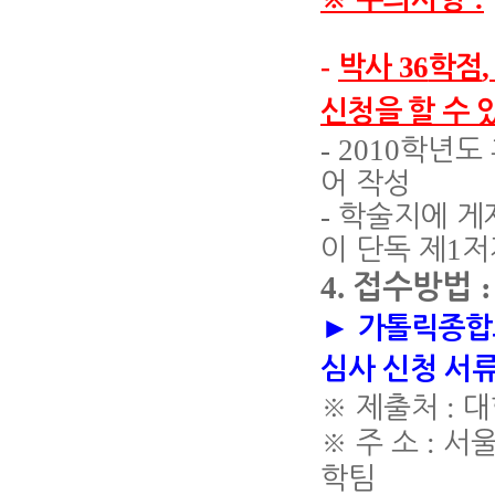
-
36
박사
학점
신청을 할 수 
- 2010
학년도 
어 작성
-
학술지에 게
1
이 단독 제
저
4.
접수방법
►
가톨릭종합
심
사 신청 서
:
※
제출처
대
:
※
주 소
서울
학팀