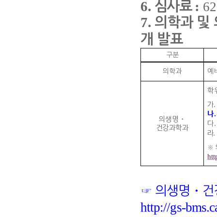
6.
:
심사료
62
7.
의
학과 및
개 발표
구분
의학과
예
학
가
나
의생명
・
다
건강과학과
라
.
※
ht
☞
의생명
・
건
http://gs-bms.