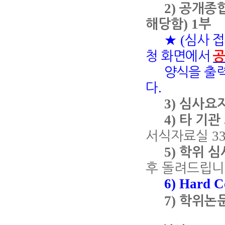
2)
공개종
) 1
해당함
부
(
★
심사 접
청 화면에서
양식을
출
.
다
3)
심사요
4)
타 기관
3
서식자료실
5)
학위 심
후 돌려드립
6) Hard 
7)
학위논