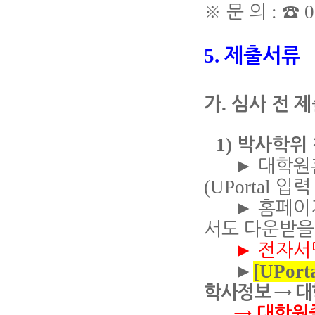
:
0
※
문 의
☎
5.
제출서류
.
가
심사 전 
1)
박사학위 
►
대학원
(UPortal
입력
►
홈페이
서도 다운받을
►
전자서
[
UPort
►
학사정보
→
대
→
대학원