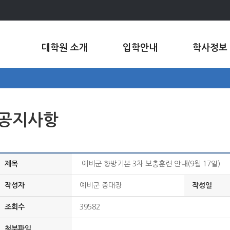
대학원 소개
입학안내
학사정보
공지사항
제목
예비군 향방기본 3차 보충훈련 안내(9월 17일)
작성자
예비군 중대장
작성일
조회수
39582
첨부파일