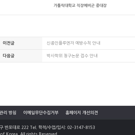
가톨릭대학교 직장예비군 중대장
이전글
신종인플루엔자 예방수칙 안내
다음글
박사학위 청구논문 접수 안내
관리 방침
이메일무단수집거부
홈페이지 개선의견
 반포대로 222 Tel. 학적/수업/입시: 02-3147-8153
of Korea. All rights Reserved.