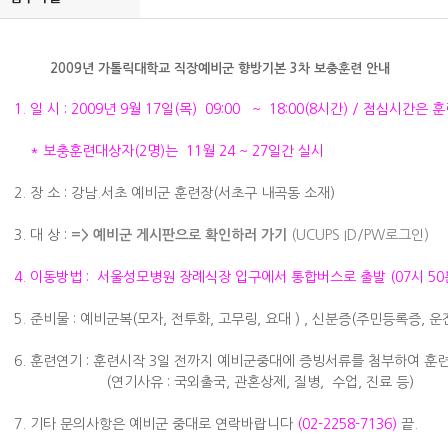
2009년 가톨릭대학교 직장예비군 향방기본 3차 보충훈련 안내
1. 일 시 : 2009년 9월 17일(목) 09:00 ~ 18:00(8시간) / 점심시간
* 보충훈련대상자(2명)는 11월 24 ~ 27일간 실시
2. 장 소 : 강남.서초 예비군 훈련장(서초구 내곡동 소재)
3. 대 상 :
=> 예비군 게시판으로 확인하러 가기
(UCUPS ID/PW로그인)
4. 이동방법 : 서울성모병원 장례식장 입구에서 통합버스로 출발 (07시 50
5. 준비물 : 예비군복(모자, 전투화, 고무링, 요대 ) , 신분증(주민등록증, 
6. 훈련연기 : 훈련시작 3일 전까지 예비군중대에 증빙서류를 첨부하여 훈
(연기사유 : 국외출국, 관혼상제, 질병, 수업, 진료 등)
7. 기타 문의사항은 예비군 중대로 연락바랍니다
(
02-2258-
7136)
끝.