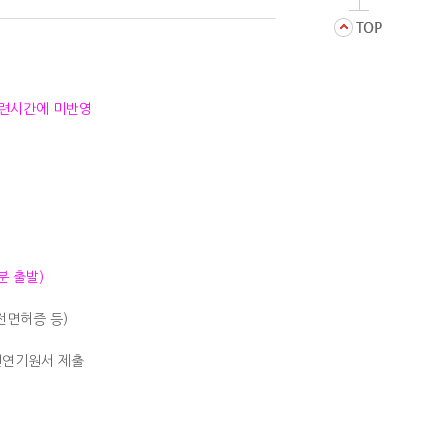
은 훈련시간에 미반영
분 출발)
운전면허증 등)
련연기원서 제출