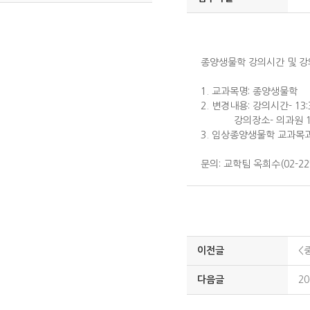
종양생물학 강의시간 및 강
1. 교과목명: 종양생물학
2. 변경내용: 강의시간- 13:3
강의장소- 의과원 102
3. 임상종양생물학 교과목
문의: 교학팀 옥희수(02-225
이전글
<
다음글
2