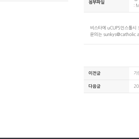
첨부파일
:
M
비스타에 uCUPS인스톨시
문의는 sunkys@catholic
이전글
가
다음글
2