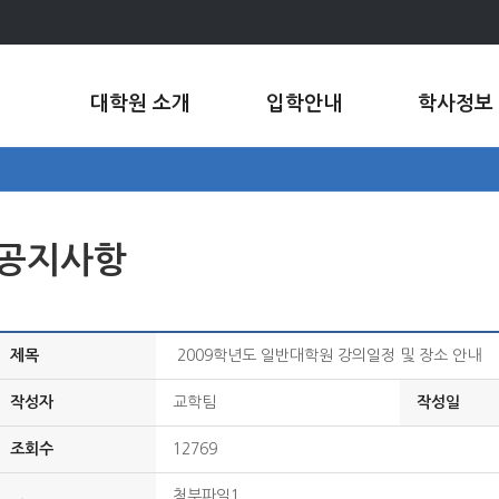
대학원 소개
입학안내
학사정보
공지사항
제목
2009학년도 일반대학원 강의일정 및 장소 안내
작성자
교학팀
작성일
조회수
12769
첨부파일1