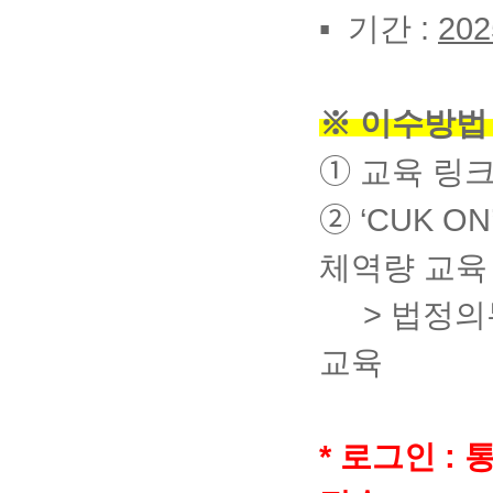
▪
기간
:
202
※
이수
방법
➀ 교육
링크
➁
‘CUK ON’
체역량 교
>
법정의무
교육
* 로그인
: 