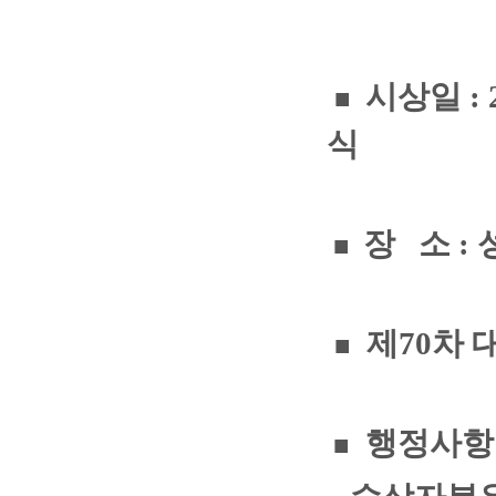
시상일 : 2
■
식
장 소 :
■
제70차 
■
행정사항
■