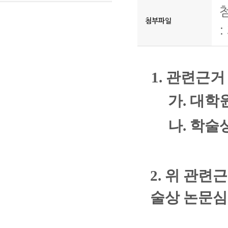
첨부파일
:
1. 관련근
가. 대학원
나.
학술상 
2. 위 관
술상 논문