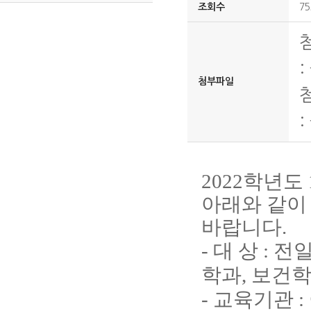
조회수
75
:
첨부파일
:
2022
학년도
아래와 같이
바랍니다.
-
대 상
:
전
학과
,
보건
-
교육기관
: