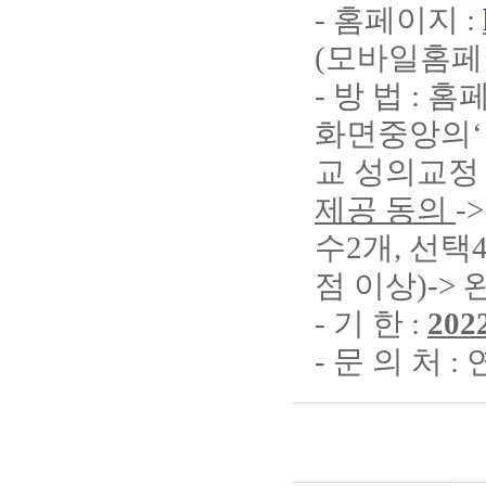
-
홈페이지
:
(
모바일홈페
-
방 법
:
홈
화면중앙의
‘
교 성의교정
제공 동의
-
수
2
개
,
선택
점 이상
)->
-
기 한
:
2022
-
문 의 처
: