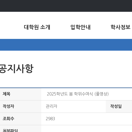
대학원 소개
입학안내
학사정보
공지사항
제목
2025학년도 봄 학위수여식 (풀영상)
작성자
관리자
작성일
조회수
2983
첨부파일