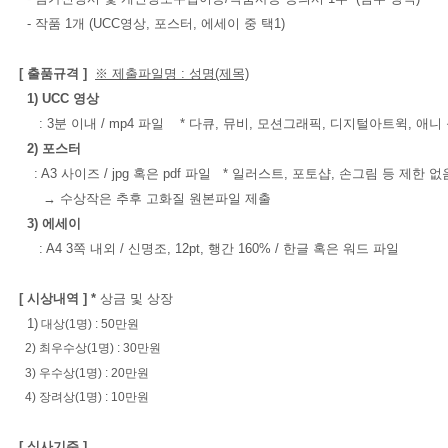
- 작품 1개 (UCC영상, 포스터, 에세이 중 택1)
[ 출품규격 ]
※ 제출파일명 : 성명(제목)
1) UCC 영상
: 3분 이내 / mp4 파일 * 다큐, 뮤비, 모션그래픽, 디지털아트윅, 애니
2) 포스터
: A3 사이즈 / jpg 혹은 pdf 파일 * 일러스트, 포토샵, 손그림 등 제한 없
→ 수상작은 추후 고화질 원본파일 제출
3) 에세이
: A4 3쪽 내외 / 신명조, 12pt, 행간 160% / 한글 혹은 워드 파일
[ 시상내역 ] *
상금 및 상장
1)
대상(1명) : 50만원
2) 최우수상(1명)
:
30만원
3) 우수상(1명) : 20만원
4) 장려상(1명) : 10만원
[ 심사기준 ]