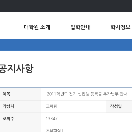
대학원 소개
입학안내
학사정보
공지사항
제목
2011학년도 전기 신입생 등록금 추가납부 안내
작성자
교학팀
작성일
조회수
13347
첨부파일1