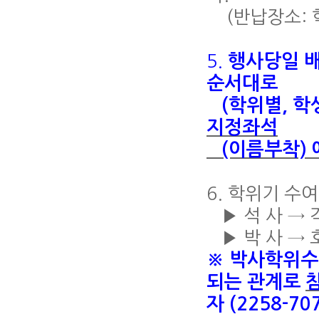
(반납장소: 
5.
행사당일 
순서대로
(학위별, 학
지정좌석
(이름부착) 
6. 학위기 수
▶ 석 사 → 
▶ 박 사 → 
※ 박사학위수
되는 관계로
자 (2258-7