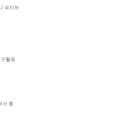
니 숙지하
연구활동
서 통