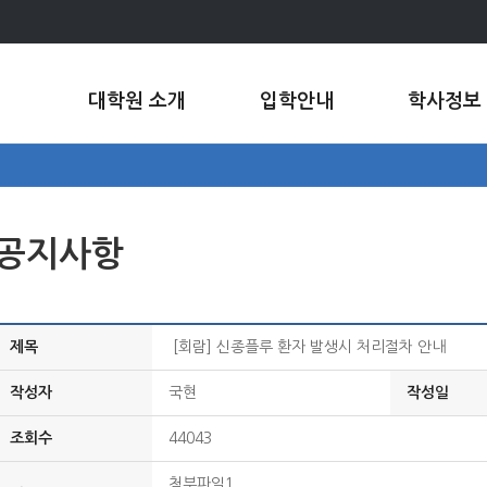
대학원 소개
입학안내
학사정보
공지사항
제목
[회람] 신종플루 환자 발생시 처리절차 안내
작성자
국현
작성일
조회수
44043
첨부파일1