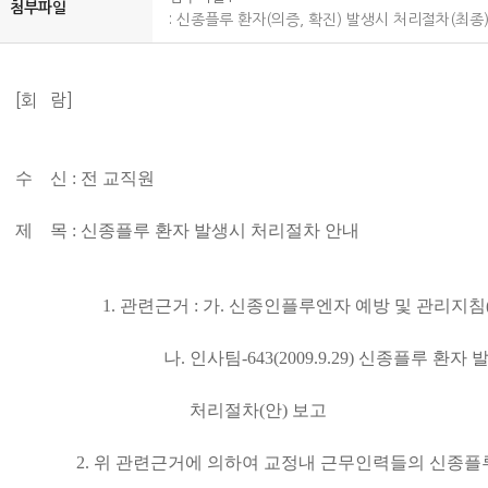
첨부파일
:
신종플루 환자(의증, 확진) 발생시 처리절차(최종)
[회 람]
수 신 : 전 교직원
제 목 : 신종플루 환자 발생시 처리절차 안내
1. 관련근거 : 가. 신종인플루엔자 예방 및 관리지침(200
나. 인사팀-643(2009.9.29) 신종플루 환자 
처리절차(안) 보고
2. 위 관련근거에 의하여 교정내 근무인력들의 신종플루