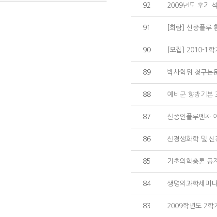
92
2009년도 후기
91
[회람] 신종플루
90
[모집] 2010-1
89
박사학위 청구논문
88
예비군 향방기본 3
87
신종인플루엔자 
86
신경생화학 및 신
85
기초의학총론 공
84
생명의과학세미나
83
2009학년도 2학