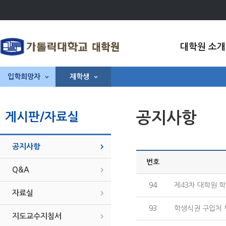
대학원 소개
입학희망자
재학생
공지사항
게시판/자료실
공지사항
번호
Q&A
94
제43차 대학원 학술
자료실
93
학생식권 구입처 
지도교수지침서