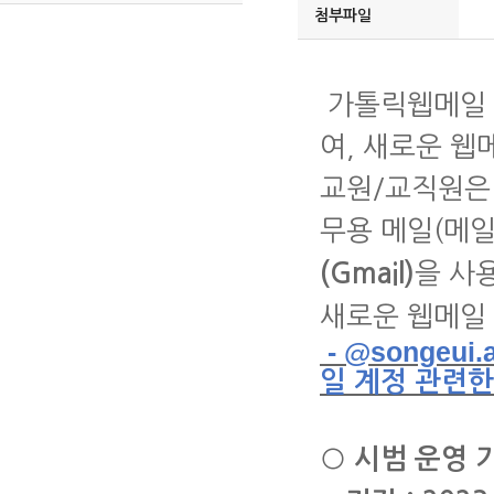
첨부파일
가톨릭웹메일 
여
,
새로운 웹
교원
/
교직원은
무용 메일
(
메
을 사
(Gmail)
새로운 웹메일 
- @songeui.
일
계정
관련한
○
시범 운영 