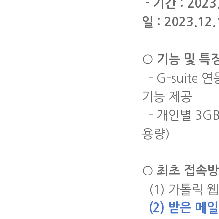
-
기간
: 2023
일
: 2023.12.
○
기능 및 특
- G-suite
연
기능 제공
-
개인별
3G
용량
)
○
최초 접속
(1)
가톨릭 
(2)
받은 메