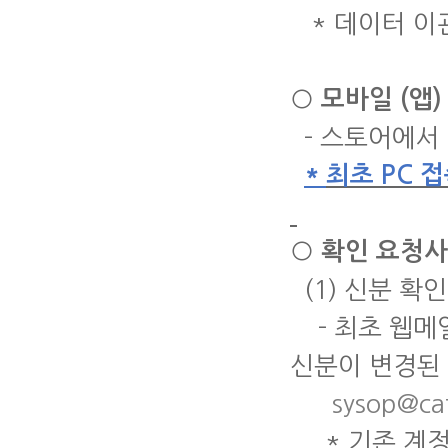
*
데이터 이
○
모바일
(
앱
-
스토어에서
*
최초
PC
접
○
확인 요청
(1)
신분 확인
-
최초 웹메
신분이 변경된
sysop@cat
*
기존 계정