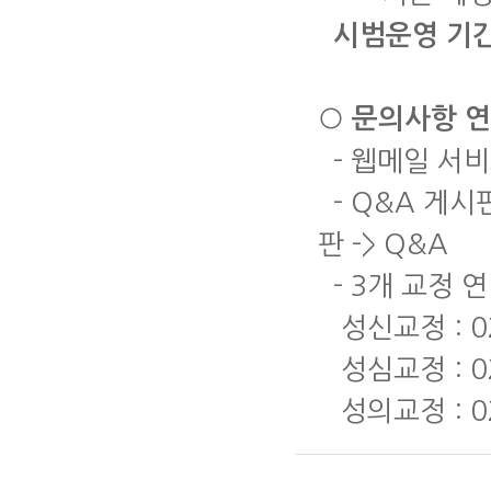
시범운영 기간
○
문의사항 
-
웹메일 서비
- Q&A
게시
판
-> Q&A
- 3
개 교정 
성신교정
: 
성심교정
: 0
성의교정
: 0