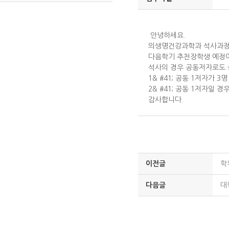
안녕하세요.
의생명건강과학과 석사과정
다음학기 추천장학생 예정이라
석사의 경우 공동저자로도 
1& #41; 공동 1저자가 
2& #41; 공동 1저자일
감사합니다.
이전글
학
다음글
대