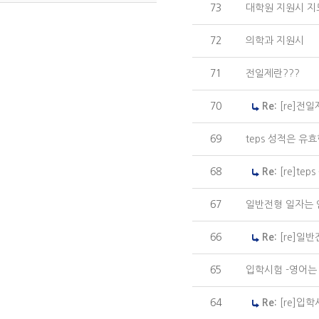
73
대학원 지원시 지
72
의학과 지원시
71
전일제란???
70
Re:
[re]전일
69
teps 성적은 유
68
Re:
[re]te
67
일반전형 일자는 언
66
Re:
[re]일
65
입학시험 -영어는
64
Re:
[re]입