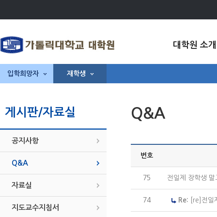
대학원 소개
입학희망자
재학생
Q&A
게시판/자료실
공지사항
번호
Q&A
75
전일제 장학생 말
자료실
74
Re:
[re]전
지도교수지침서