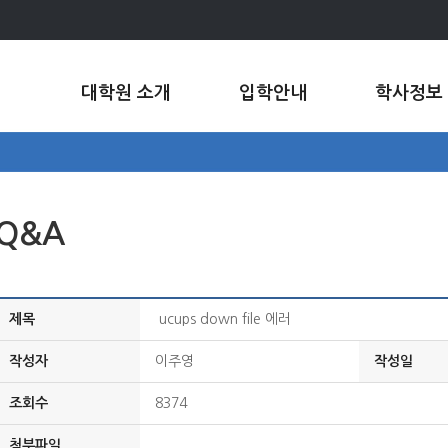
대학원 소개
입학안내
학사정보
Q&A
제목
ucups down file 에러
작성자
이주영
작성일
조회수
8374
첨부파일