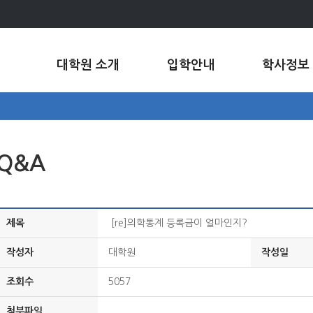
대학원 소개
입학안내
학사정보
Q&A
제목
[re]의학통계 등록금이 얼마인지?
작성자
대학원
작성일
조회수
5057
첨부파일