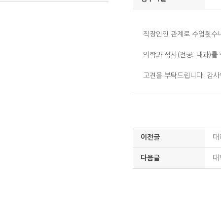
직장인인 관계로 수업횟수
의학과 석사(전공; 내과)를
고견을 부탁드립니다. 감사
이전글
대
다음글
대