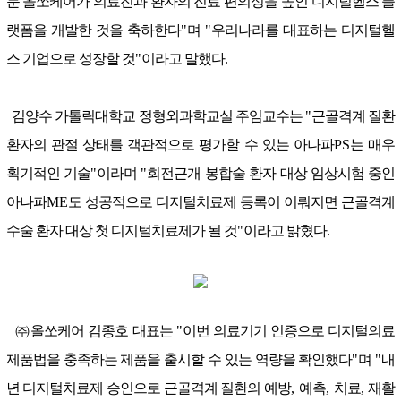
둔 올쏘케어가 의료진과 환자의 진료 편의성을 높인 디지털헬스 플
랫폼을 개발한 것을 축하한다
"
며
"
우리나라를 대표하는 디지털헬
스 기업으로 성장할 것
"
이라고 말했다
.
김양수 가톨릭대학교 정형외과학교실 주임교수는
"
근골격계 질환
환자의 관절 상태를 객관적으로 평가할 수 있는 아나파
PS
는 매우
획기적인 기술
"
이라며
"
회전근개 봉합술 환자 대상 임상시험 중인
아나파
ME
도 성공적으로 디지털치료제 등록이 이뤄지면 근골격계
수술 환자 대상 첫 디지털치료제가 될 것
"
이라고 밝혔다
.
㈜
올쏘케어 김종호 대표는
"
이번 의료기기 인증으로 디지털의료
제품법을 충족하는 제품을 출시할 수 있는 역량을 확인했다
"
며
"
내
년 디지털치료제 승인으로 근골격계 질환의 예방
,
예측
,
치료
,
재활