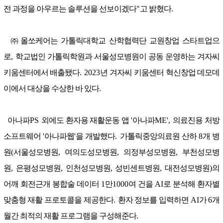
전 과정을 아우르는 솔루션을 선보이겠다
"
고 밝혔다
.
㈜
올쏘케어는 가톨릭대학교 산학협력단 교원창업 스타트업으
로
,
학교법인 가톨릭학원과 서울성모병원이 공동 운영하는 겨자씨
키움센터에서 배출됐다
. 2023
년 겨자씨 키움센터 혁신창업 데모데
이에서 대상을 수상한 바 있다
.
아나파
PS
외에도 환자용 재활운동 앱
'
아나파
ME',
의료진용 처방
소프트웨어
'
아나파웹
'
을 개발했다
.
가톨릭중앙의료원 산하
8
개 병
원
(
서울성모병원
,
여의도성모병원
,
의정부성모병원
,
부천성모병
원
,
은평성모병원
,
인천성모병원
,
성빈센트병원
,
대전성모병원
)
의
어깨 회전근개 봉합술 데이터
1
만
1000
여 건을
AI
로 분석해 환자별
맞춤형 재활 프로토콜을 제공한다
.
환자 정보를 입력하면
AI
가
6
개
월간 최적의 재활 프로그램을 구성해준다
.