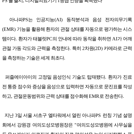
PS'
를 출시
,
디지털의료기기
1
등급 인증을 획득했다
아나파
PS
는 인공지능
(AI)
동작분석과 음성 전자의무기록
(EMR)
기능을 활용해 환자의 관절 상태를 자동으로 평가하는 시스
템이다
.
환자가 태블릿
PC
의 안내에 따라 동작을 취하면
AI
가 어깨
관절 가동 각도와 근력을 측정한다
.
특히
2
차원
(2D)
카메라로 근력
을 측정하는 기술은 세계 최초다
.
퍼즐에이아이의 고정밀 음성인식 기술도 탑재됐다
.
환자가 진료
전 통증 점수와 증상을 음성으로 입력하면 자동으로 문진표를 작성
하고
,
관절운동범위와 근력 상태를 점수화해
EMR
로 전송한다
.
지난
3
일 서울 서초구 엘타워에서 열린 아나파
PS
런칭 기념 설명
회에서 강원경 여의도성모병원장은
"
여의도성모병원에 사무실을