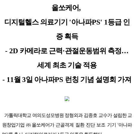
올쏘케어
,
디지털헬스 의료기기
'
아나파
PS' 1
등급 인
증 획득
- 2D
카메라로 근력
·
관절운동범위 측정
…
세계 최초 기술 적용
- 11
월
3
일 아나파
PS
런칭 기념 설명회 가져
가톨릭대학교 여의도성모병원 정형외과 김종호 교수가 설립한 교
원창업기업
㈜
올쏘케어가 근골격계 질환 진단 보조 기기
'
아나파