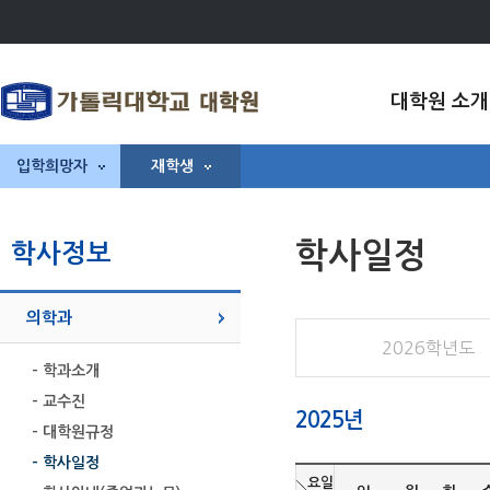
대학원 소개
입학희망자
재학생
학사일정
학사정보
의학과
2026학년도
- 학과소개
- 교수진
2025년
- 대학원규정
- 학사일정
요일