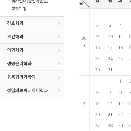
일
월
화
- 학사안내(졸업과논문)
월
- 교과과정
간호학과
2
3
4
보건학과
9
10
11
1
25
3
16
17
18
1
의과학과
23
24
25
2
생명윤리학과
30
31
융복합의과학과
1
정밀의료빅데이터학과
6
7
8
4
13
14
15
1
20
21
22
2
27
28
29
3