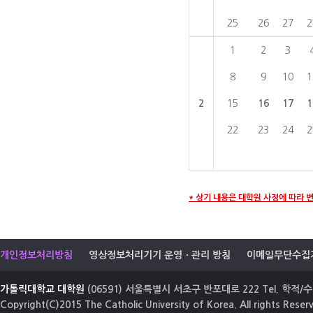
25
26
27
2
1
2
3
8
9
10
1
2
15
16
17
1
22
23
24
2
* 상기 내용은 대학원 사정에 따라 
개인정보처리방침
영상정보처리기기 운영ㆍ관리 방침
이메일무단수집
가톨릭대학교 대학원
(06591) 서울특별시 서초구 반포대로 222 Tel. 학적/수업
Copyright(C)2015 The Catholic University of Korea. All rights Reser