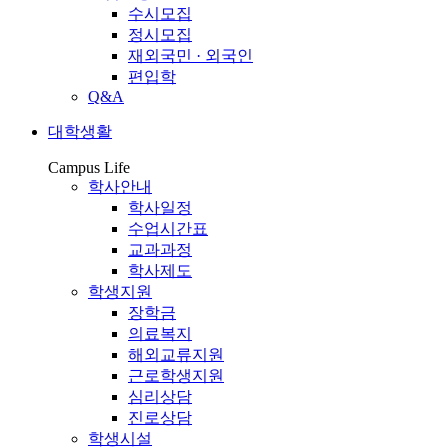
수시모집
정시모집
재외국민 · 외국인
편입학
Q&A
대학생활
Campus Life
학사안내
학사일정
수업시간표
교과과정
학사제도
학생지원
장학금
의료복지
해외교류지원
근로학생지원
심리상담
진로상담
학생시설