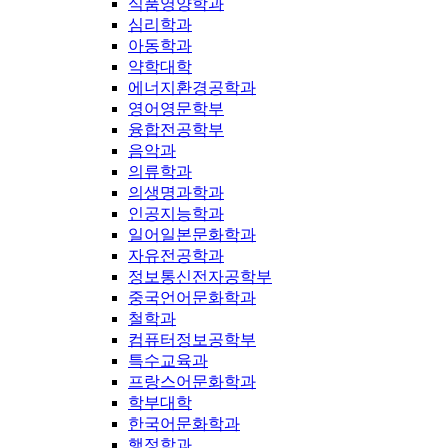
식품영양학과
심리학과
아동학과
약학대학
에너지환경공학과
영어영문학부
융합전공학부
음악과
의류학과
의생명과학과
인공지능학과
일어일본문화학과
자유전공학과
정보통신전자공학부
중국언어문화학과
철학과
컴퓨터정보공학부
특수교육과
프랑스어문화학과
학부대학
한국어문화학과
행정학과