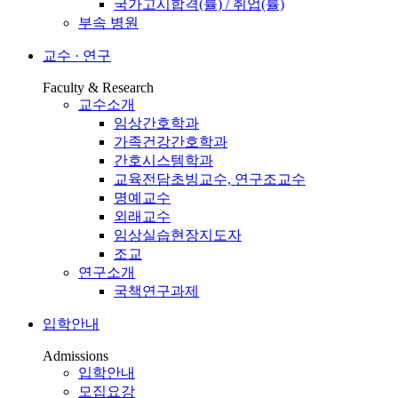
국가고시합격(률) / 취업(률)
부속 병원
교수 · 연구
Faculty & Research
교수소개
임상간호학과
가족건강간호학과
간호시스템학과
교육전담초빙교수, 연구조교수
명예교수
외래교수
임상실습현장지도자
조교
연구소개
국책연구과제
입학안내
Admissions
입학안내
모집요강