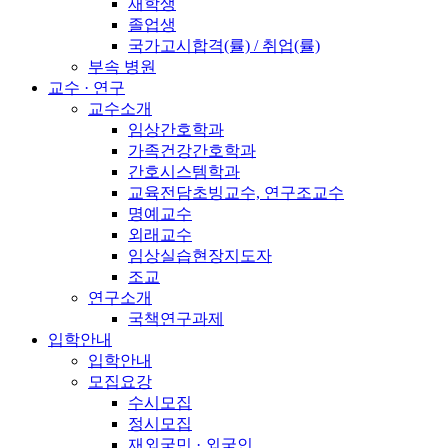
재학생
졸업생
국가고시합격(률) / 취업(률)
부속 병원
교수 · 연구
교수소개
임상간호학과
가족건강간호학과
간호시스템학과
교육전담초빙교수, 연구조교수
명예교수
외래교수
임상실습현장지도자
조교
연구소개
국책연구과제
입학안내
입학안내
모집요강
수시모집
정시모집
재외국민 · 외국인