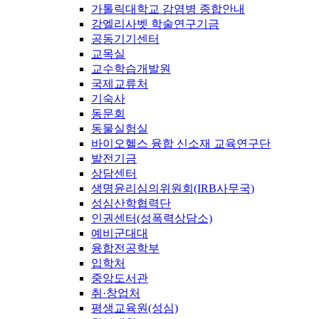
가톨릭대학교 감염병 종합안내
강엘리사벳 학술연구기금
공동기기센터
교목실
교수학습개발원
국제교류처
기숙사
동문회
동물실험실
바이오헬스 융합 신소재 교육연구단
발전기금
상담센터
생명윤리심의위원회(IRB사무국)
성심산학협력단
인권센터(성폭력상담소)
예비군대대
융합전공학부
입학처
중앙도서관
취·창업처
평생교육원(성심)