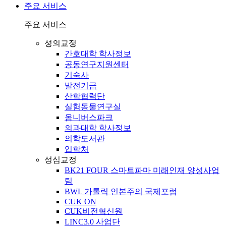
주요 서비스
주요 서비스
성의교정
간호대학 학사정보
공동연구지원센터
기숙사
발전기금
산학협력단
실험동물연구실
옴니버스파크
의과대학 학사정보
의학도서관
입학처
성심교정
BK21 FOUR 스마트파마 미래인재 양성사업
팀
BWL 가톨릭 인본주의 국제포럼
CUK ON
CUK비전혁신원
LINC3.0 사업단