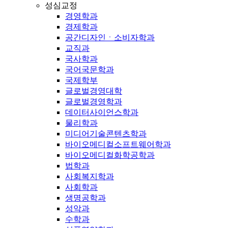
성심교정
경영학과
경제학과
공간디자인ㆍ소비자학과
교직과
국사학과
국어국문학과
국제학부
글로벌경영대학
글로벌경영학과
데이터사이언스학과
물리학과
미디어기술콘텐츠학과
바이오메디컬소프트웨어학과
바이오메디컬화학공학과
법학과
사회복지학과
사회학과
생명공학과
성악과
수학과