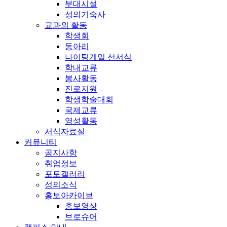
부대시설
성의기숙사
교과외 활동
학생회
동아리
나이팅게일 선서식
학내교류
봉사활동
진로지원
학생학술대회
국제교류
영성활동
서식자료실
커뮤니티
공지사항
취업정보
포토갤러리
성의소식
홍보아카이브
홍보영상
브로슈어