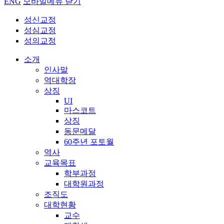
ENG
모바일메뉴 닫기
성신교정
성심교정
성의교정
소개
인사말
역대학장
상징
UI
마스코트
상징
동문메달
60주년 포토월
역사
교육목표
학부과정
대학원과정
조직도
대학현황
교수