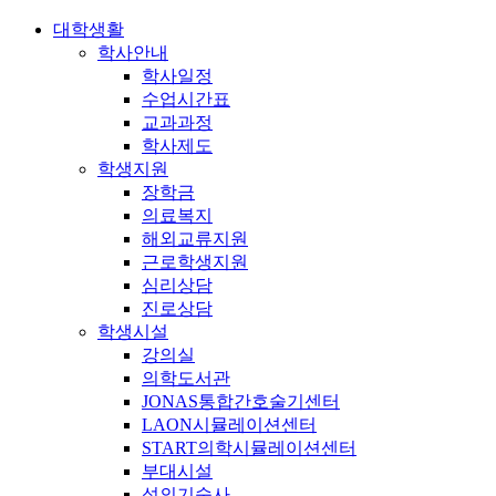
대학생활
학사안내
학사일정
수업시간표
교과과정
학사제도
학생지원
장학금
의료복지
해외교류지원
근로학생지원
심리상담
진로상담
학생시설
강의실
의학도서관
JONAS통합간호술기센터
LAON시뮬레이션센터
START의학시뮬레이션센터
부대시설
성의기숙사