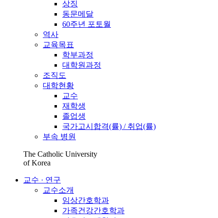
상징
동문메달
60주년 포토월
역사
교육목표
학부과정
대학원과정
조직도
대학현황
교수
재학생
졸업생
국가고시합격(률) / 취업(률)
부속 병원
The Catholic University
of Korea
교수 · 연구
교수소개
임상간호학과
가족건강간호학과