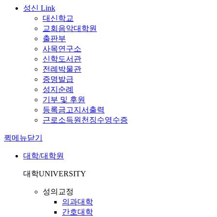
성신 Link
대신학교
교회음악대학원
출판부
사목연구소
신학도서관
전례박물관
증명발급
성지순례
기부 및 후원
등록금고지서출력
근로소득원천징수영수증
퀵메뉴닫기
대학/대학원
대학
UNIVERSITY
성의교정
의과대학
간호대학