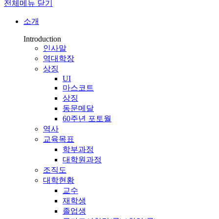
전체메뉴 닫기
소개
Introduction
인사말
역대학장
상징
UI
마스코트
상징
동문메달
60주년 포토월
역사
교육목표
학부과정
대학원과정
조직도
대학현황
교수
재학생
졸업생