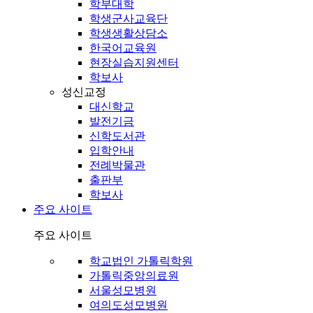
학부대학
학생군사교육단
학생생활상담소
한국어교육원
현장실습지원센터
학보사
성신교정
대신학교
발전기금
신학도서관
입학안내
전례박물관
출판부
학보사
주요 사이트
주요 사이트
학교법인 가톨릭학원
가톨릭중앙의료원
서울성모병원
여의도성모병원