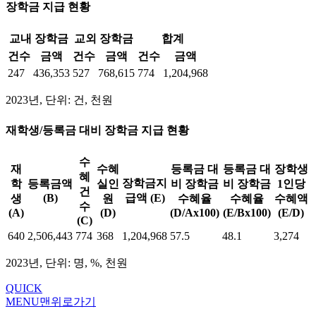
장학금 지급 현황
교내 장학금
교외 장학금
합계
건수
금액
건수
금액
건수
금액
247
436,353
527
768,615
774
1,204,968
2023년, 단위: 건, 천원
재학생/등록금 대비 장학금 지급 현황
수
재
수혜
등록금 대
등록금 대
장학생
혜
장학금지
학
등록금액
실인
비 장학금
비 장학금
1인당
건
(B)
급액 (E)
생
원
수혜율
수혜율
수혜액
수
(A)
(D)
(D/Ax100)
(E/Bx100)
(E/D)
(C)
640
2,506,443
774
368
1,204,968
57.5
48.1
3,274
2023년, 단위: 명, %, 천원
QUICK
MENU
맨위로가기