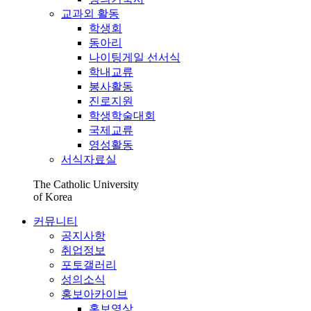
교과외 활동
학생회
동아리
나이팅게일 선서식
학내교류
봉사활동
진로지원
학생학술대회
국제교류
영성활동
서식자료실
The Catholic University
of Korea
커뮤니티
공지사항
취업정보
포토갤러리
성의소식
홍보아카이브
홍보영상