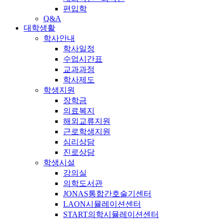
편입학
Q&A
대학생활
학사안내
학사일정
수업시간표
교과과정
학사제도
학생지원
장학금
의료복지
해외교류지원
근로학생지원
심리상담
진로상담
학생시설
강의실
의학도서관
JONAS통합간호술기센터
LAON시뮬레이션센터
START의학시뮬레이션센터