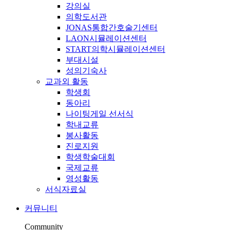
강의실
의학도서관
JONAS통합간호술기센터
LAON시뮬레이션센터
START의학시뮬레이션센터
부대시설
성의기숙사
교과외 활동
학생회
동아리
나이팅게일 선서식
학내교류
봉사활동
진로지원
학생학술대회
국제교류
영성활동
서식자료실
커뮤니티
Community