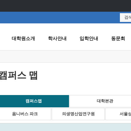
대학원소개
학사안내
입학안내
동문회
캠퍼스 맵
캠퍼스맵
대학본관
옴니버스 파크
의생명산업연구원
서울