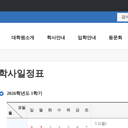
대학원소개
학사안내
입학안내
동문회
학사일정표
2026학년도 1학기
요일
일
월
화
수
목
금
토
월
3.2(월)
1
2
3
4
5
6
7