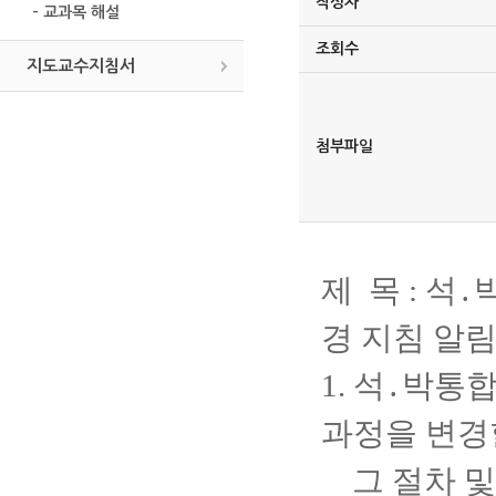
작성자
- 교과목 해설
조회수
지도교수지침서
첨부파일
제 목 :
석․
경 지침 알
1.
석․박통합
과정을 변경
그 절차 