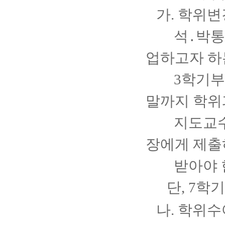
가. 학위변
석․박통
업하고자 하
3
학기부
말까지 학위
지도교수
장에게 제출
받아야 한
단, 7학
나. 학위수