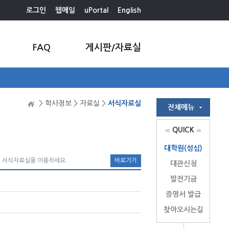
로그인
웹메일
uPortal
English
FAQ
게시판/자료실
> 학사정보 > 자료실 >
서식자료실
QUICK
대학원(성심)
의 서식자료실을 이용하세요.
바로가기
대관신청
발전기금
증명서 발급
찾아오시는길