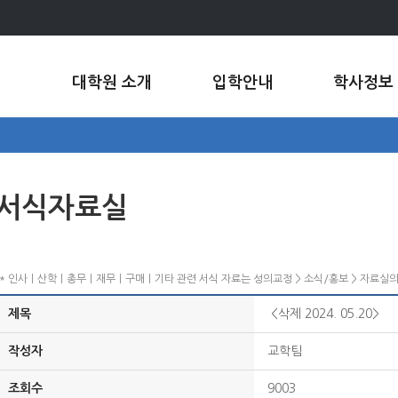
대학원 소개
입학안내
학사정보
서식자료실
* 인사ㅣ산학ㅣ총무ㅣ재무ㅣ구매ㅣ기타 관련 서식 자료는 성의교정 > 소식/홍보 > 자료실
제목
<삭제 2024. 05.20>
작성자
교학팀
조회수
9003