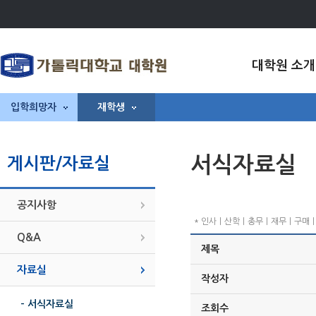
대학원 소개
입학희망자
재학생
서식자료실
게시판/자료실
공지사항
* 인사ㅣ산학ㅣ총무ㅣ재무ㅣ구매ㅣ기
Q&A
제목
자료실
작성자
- 서식자료실
조회수