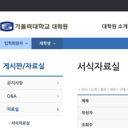
대학원 소개
입학희망자
재학생
서식자료실
게시판/자료실
공지사항
* 인사ㅣ산학ㅣ총무ㅣ재무ㅣ구매ㅣ기
Q&A
제목
자료실
작성자
- 서식자료실
조회수