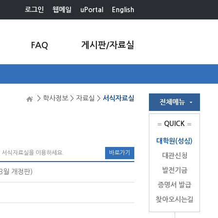
로그인
웹메일
uPortal
English
FAQ
게시판/자료실
> 학사정보 > 자료실 >
서식자료실
QUICK
대학원(성심)
의 서식자료실을 이용하세요.
바로가기
대관신청
발전기금
3월 개정판)
증명서 발급
찾아오시는길