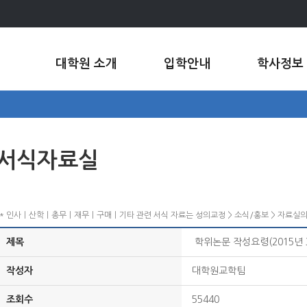
대학원 소개
입학안내
학사정보
서식자료실
* 인사ㅣ산학ㅣ총무ㅣ재무ㅣ구매ㅣ기타 관련 서식 자료는 성의교정 > 소식/홍보 > 자료실
제목
학위논문 작성요령(2015년 
작성자
대학원교학팀
조회수
55440