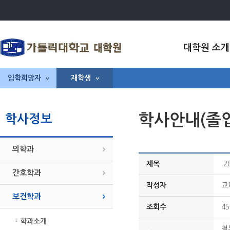
대학원 소개
입학희망자
재학생
학사안내(졸
학사정보
의학과
제목
2
간호학과
작성자
교
보건학과
조회수
45
- 학과소개
첨