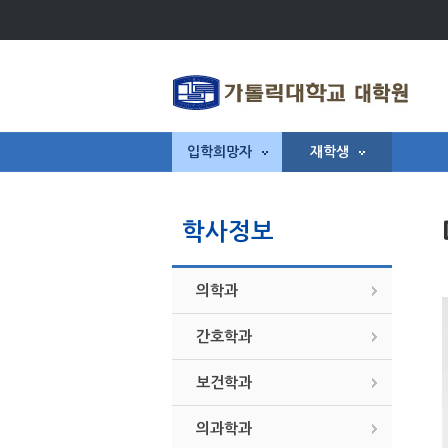
입학희망자
재학생
학사정보
의학과
간호학과
보건학과
의과학과